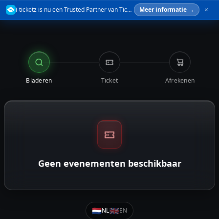
i-ticketz is nu een Trusted Partner van TicketSwap — verkoop je tickets veilig door.
Meer informatie →
Bladeren
Ticket
Afrekenen
Geen evenementen beschikbaar
🇳🇱
🇬🇧
NL
EN