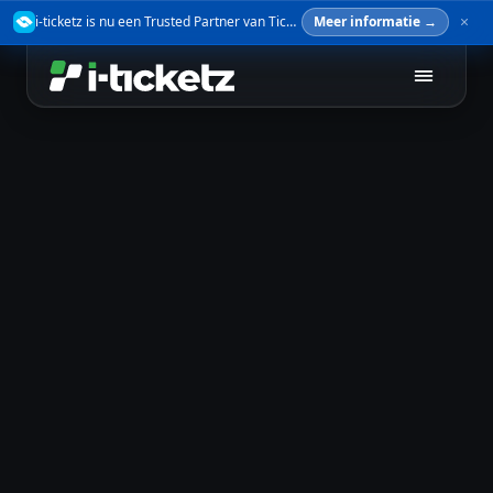
i-ticketz is nu een Trusted Partner van TicketSwap — verkoop je tickets veilig door.
Meer informatie →