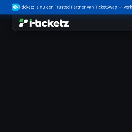
i-ticketz is nu een Trusted Partner van TicketSwap — verko