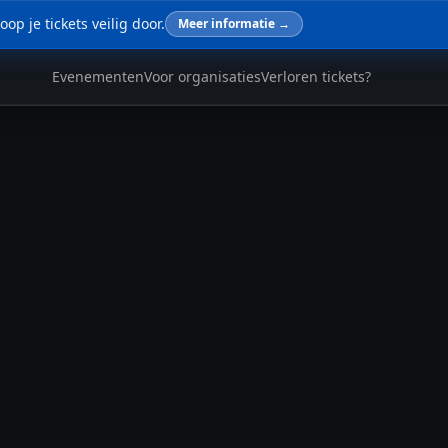
op je tickets veilig door.
Meer informatie →
Evenementen
Voor organisaties
Verloren tickets?