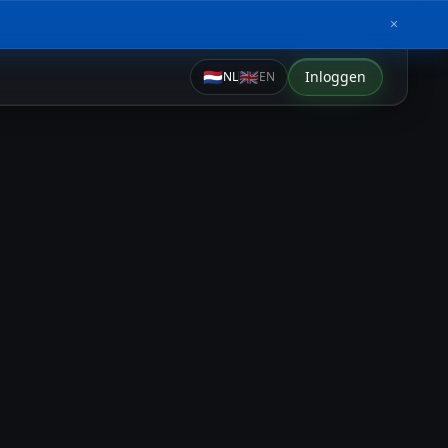
🇳🇱
🇬🇧
Inloggen
NL
EN