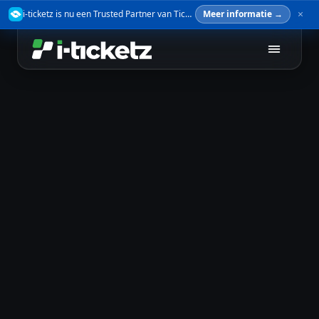
i-ticketz is nu een Trusted Partner van TicketSwap — verkoop je tickets veilig door.
Meer informatie →