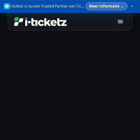
i-ticketz is nu een Trusted Partner van TicketSwap — verkoop je tickets veilig door.
Meer informatie →