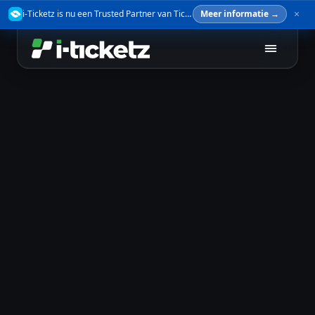
i-Ticketz is nu een Trusted Partner van TicketSwap — verkoop je tickets veilig door.
Meer informatie →