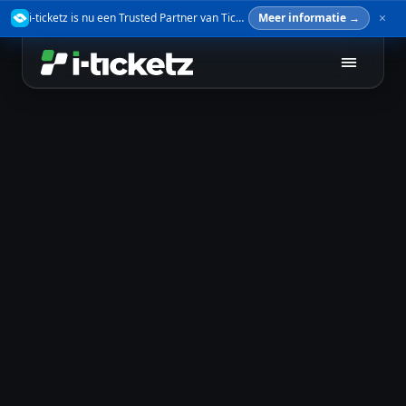
i-ticketz is nu een Trusted Partner van TicketSwap — verkoop je tickets veilig door.
Meer informatie →